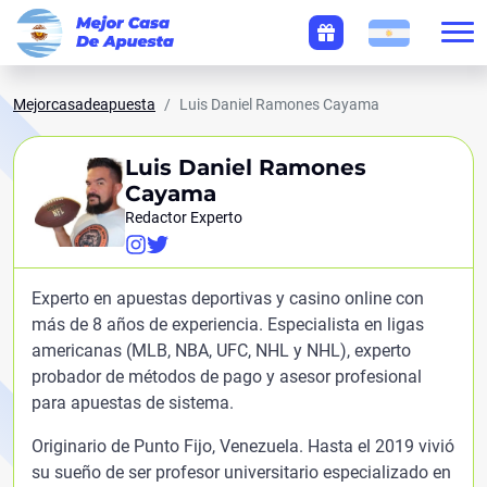
Mejorcasadeapuesta
Luis Daniel Ramones Cayama
Luis Daniel Ramones
Cayama
Redactor Experto
Experto en apuestas deportivas y casino online con
más de 8 años de experiencia. Especialista en ligas
americanas (MLB, NBA, UFC, NHL y NHL), experto
probador de métodos de pago y asesor profesional
para apuestas de sistema.
Originario de Punto Fijo, Venezuela. Hasta el 2019 vivió
su sueño de ser profesor universitario especializado en