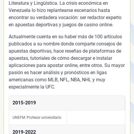
Literatura y Lingüística. La crisis económica en
Venezuela lo hizo replantearse escenarios hasta
encontrar su verdadera vocación: ser redactor experto
en apuestas deportivas y juegos de casino online.
Actualmente cuenta en su haber más de 100 artículos
publicados a su nombre donde comparte consejos de
apuestas deportivas, hace reseñas de plataformas de
apuestas, tutoriales de cómo descargar e instalar
aplicaciones para apostar online, entre otros. Su mayor
pasión es hacer análisis y pronósticos en ligas
americanas como MLB, NFL, NBA, NHL y muy
especialmente la UFC.
2015-2019
UNEFM: Profesor universitario
2019-2022